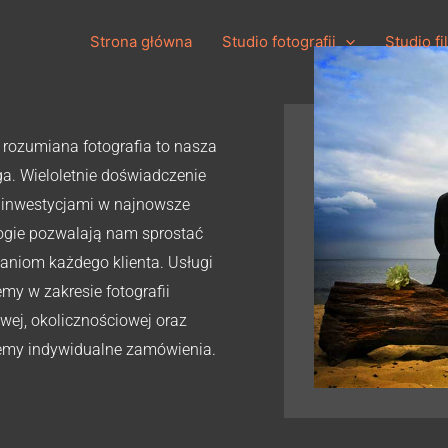
yśli szeroko rozumianej
Strona główna
Studio fotografii
Studio f
 etapów powstawania materiałów
 rozumiana fotografia to nasza
a. Wieloletnie doświadczenie
 inwestycjami w najnowsze
ogie pozwalają nam sprostać
aniom każdego klienta. Usługi
emy w zakresie fotografii
wej, okolicznościowej oraz
jemy indywidualne zamówienia.