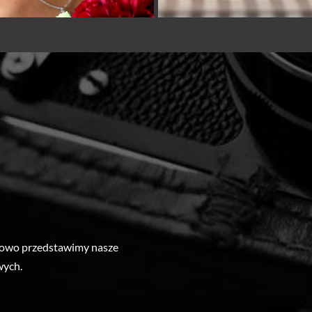
łowo przedstawimy nasze
owych.