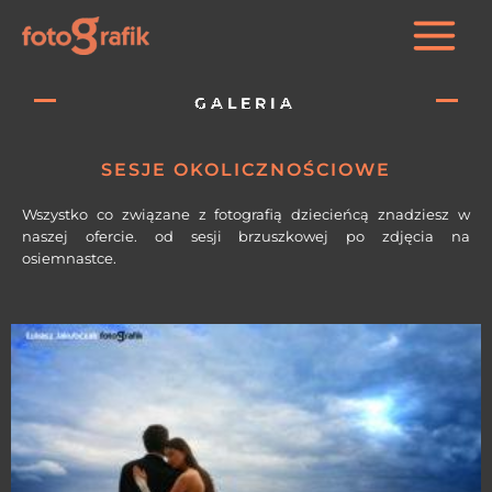
Zapraszamy młode mamy na sesje
noworodkowe. Uwiecznij
niezapomniane chwile, swojej
GALERIA
pociechy. Zatrzymaj przy sobie chwile,
które bezpowrotnie przemijają.
SESJE OKOLICZNOŚCIOWE
Wszystko co związane z fotografią dziecieńcą znadziesz w
naszej ofercie. od sesji brzuszkowej po zdjęcia na
osiemnastce.